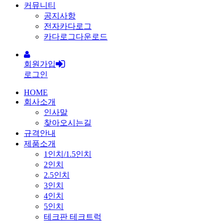
커뮤니티
공지사항
전자카다로그
카다로그다운로드
회원가입
로그인
HOME
회사소개
인사말
찾아오시는길
규격안내
제품소개
1인치/1.5인치
2인치
2.5인치
3인치
4인치
5인치
테크판 테크트럭