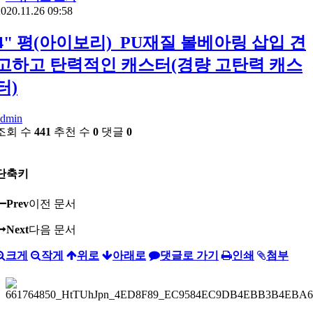
020.11.26 09:58
4" 평(아이보리)_PU재질 볼베아링 삽입 견
고하고 탄력적인 캐스터(경량 고탄력 캐스
터)
admin
조회 수
441
추천 수
0
댓글
0
단축키
Prev
이전 문서
Next
다음 문서
크게
작게
위로
아래로
댓글로 가기
인쇄
첨부