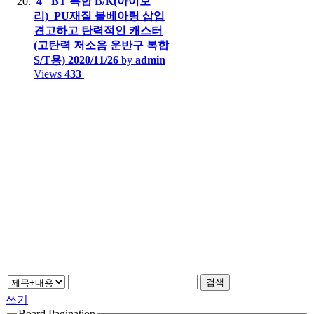
4" BT 복합 B/K(아이보
리)_PU재질 볼베아링 삽입
견고하고 탄력적인 캐스터
(고탄력 저소음 운반구 복합
S/T용)
2020/11/26
by
admin
Views
433
검색
쓰기
Board Pagination