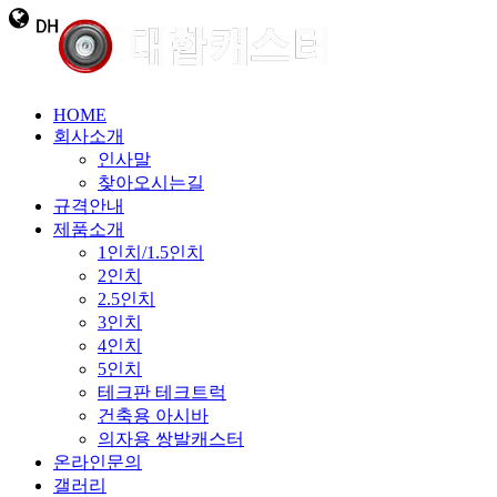
HOME
회사소개
인사말
찾아오시는길
규격안내
제품소개
1인치/1.5인치
2인치
2.5인치
3인치
4인치
5인치
테크판 테크트럭
건축용 아시바
의자용 쌍발캐스터
온라인문의
갤러리