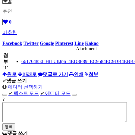
0
추천
0
비추천
Facebook
Twitter
Google
Pinterest
Line
Kakao
Atachment
첨
661764850_HtTUhJpn_4ED8F89_EC9584EC9DB4EBB
부
'
1
'
위로
아래로
댓글로 가기
인쇄
첨부
✔
댓글 쓰기
에디터 선택하기
✔
텍스트 모드
✔
에디터 모드
?
댓글 쓰기