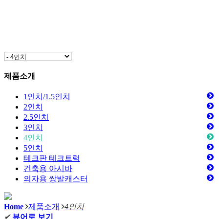
제품소개
1인치/1.5인치
2인치
2.5인치
3인치
4인치
5인치
테크판 테크트럭
건축용 아시바
의자용 쌍발캐스터
Home
제품소개
4인치
✔
뷰어로 보기