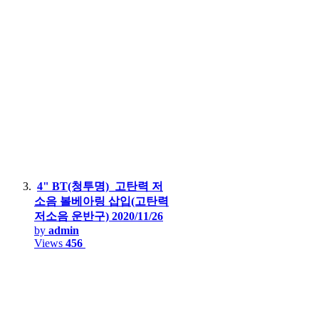
4" BT(청투명)_고탄력 저
소음 볼베아링 삽입(고탄력
저소음 운반구)
2020/11/26
by
admin
Views
456