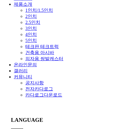
제품소개
1인치/1.5인치
2인치
2.5인치
3인치
4인치
5인치
테크판 테크트럭
건축용 아시바
의자용 쌍발캐스터
온라인문의
갤러리
커뮤니티
공지사항
전자카다로그
카다로그다운로드
LANGUAGE