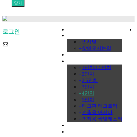
닫기
HOME
로그인
회사소개
-
인사말
-
찾아오시는길
규격안내
제품소개
-
1인치/1.5인치
-
2인치
-
2.5인치
-
3인치
-
4인치
-
5인치
-
테크판 테크트럭
-
건축용 아시바
-
의자용 쌍발캐스터
온라인문의
갤러리