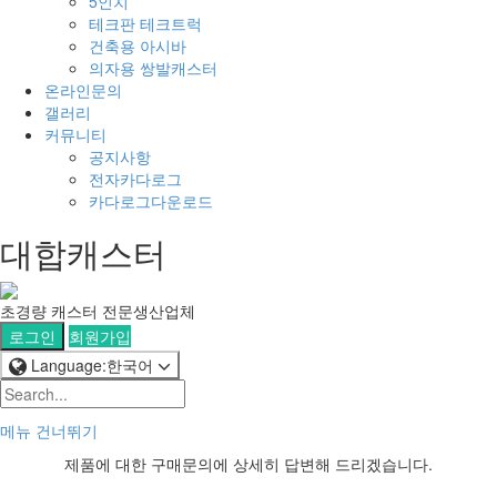
5인치
테크판 테크트럭
건축용 아시바
의자용 쌍발캐스터
온라인문의
갤러리
커뮤니티
공지사항
전자카다로그
카다로그다운로드
대합캐스터
초경량 캐스터 전문생산업체
로그인
회원가입
Language:한국어
메뉴 건너뛰기
제품에 대한 구매문의에 상세히 답변해 드리겠습니다.