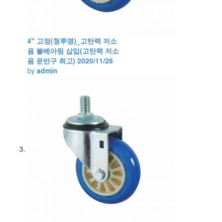
4" 고정(청투명)_고탄력 저소
음 볼베아링 삽입(고탄력 저소
음 운반구 최고)
2020/11/26
by
admin
Views
450