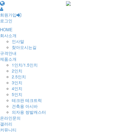
회원가입
로그인
HOME
회사소개
인사말
찾아오시는길
규격안내
제품소개
1인치/1.5인치
2인치
2.5인치
3인치
4인치
5인치
테크판 테크트럭
건축용 아시바
의자용 쌍발캐스터
온라인문의
갤러리
커뮤니티