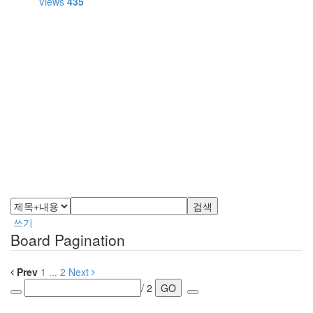
Views
435
검색
쓰기
Board Pagination
Prev
1
...
2
Next
/ 2
GO