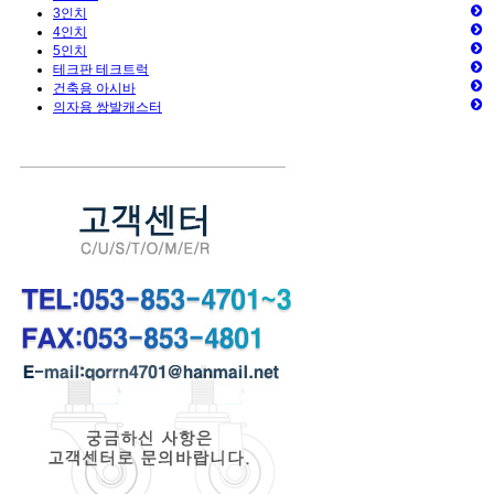
3인치
4인치
5인치
테크판 테크트럭
건축용 아시바
의자용 쌍발캐스터