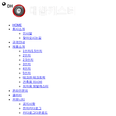
HOME
회사소개
인사말
찾아오시는길
규격안내
제품소개
1인치/1.5인치
2인치
2.5인치
3인치
4인치
5인치
테크판 테크트럭
건축용 아시바
의자용 쌍발캐스터
온라인문의
갤러리
커뮤니티
공지사항
전자카다로그
카다로그다운로드