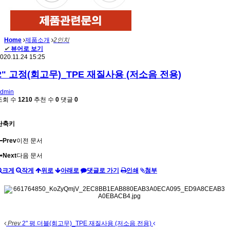
Home
제품소개
2인치
✔
뷰어로 보기
020.11.24 15:25
2" 고정(회고무)_TPE 재질사용 (저소음 전용)
dmin
조회 수
1210
추천 수
0
댓글
0
단축키
Prev
이전 문서
Next
다음 문서
크게
작게
위로
아래로
댓글로 가기
인쇄
첨부
Prev
2" 평 더블(회고무)_TPE 재질사용 (저소음 전용)