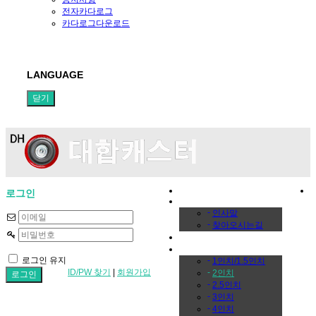
전자카다로그
카다로그다운로드
LANGUAGE
닫기
HOME
로그인
회사소개
-
인사말
-
찾아오시는길
규격안내
제품소개
-
로그인 유지
1인치/1.5인치
-
ID/PW 찾기
|
회원가입
2인치
-
2.5인치
-
3인치
-
4인치