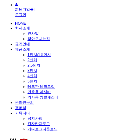
회원가입
로그인
HOME
회사소개
인사말
찾아오시는길
규격안내
제품소개
1인치/1.5인치
2인치
2.5인치
3인치
4인치
5인치
테크판 테크트럭
건축용 아시바
의자용 쌍발캐스터
온라인문의
갤러리
커뮤니티
공지사항
전자카다로그
카다로그다운로드