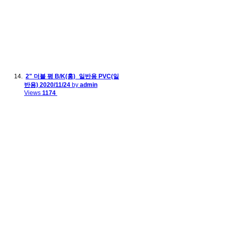
2" 더블 평 B/K(홍)_일반용 PVC(일
반용)
2020/11/24
by
admin
Views
1174