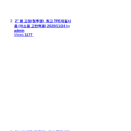
2" 평 고정(청투명)_최고 TPE재질사
용 (저소음 고탄력용)
2020/11/24
by
admin
Views
1177