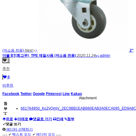
(저소음 전용)
Next
2"
더블 BT(회고무)_TPE 재질사용 (저소음 전용)
2020.11.24
admin
by
0
추천
0
비추천
Facebook
Twitter
Google
Pinterest
Line
Kakao
Atachment
첨
661764850_KoZyQmjV_2EC8BB1EAB880EAB3A0ECA095_ED9A8C
부
'
1
'
위로
아래로
댓글로 가기
인쇄
첨부
✔
댓글 쓰기
에디터 선택하기
✔
텍스트 모드
✔
에디터 모드