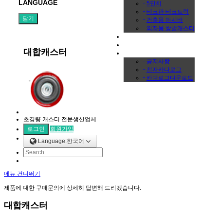
LANGUAGE
-
5인치
-
테크판 테크트럭
닫기
-
건축용 아시바
-
의자용 쌍발캐스터
온라인문의
갤러리
대합캐스터
커뮤니티
-
공지사항
-
전자카다로그
-
카다로그다운로드
초경량 캐스터 전문생산업체
로그인
회원가입
Language:한국어
메뉴 건너뛰기
제품에 대한 구매문의에 상세히 답변해 드리겠습니다.
대합캐스터