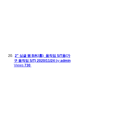
2" 싱글 평 B/K(홍)_움직임 S/T용(가
구 움직임 S/T)
2020/11/24
by
admin
Views
730