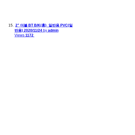
2" 더블 BT B/K(홍)_일반용 PVC(일
반용)
2020/11/24
by
admin
Views
1172