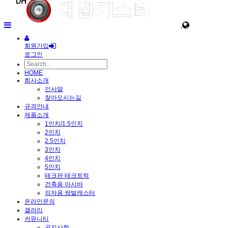
회원가입
로그인
HOME
회사소개
인사말
찾아오시는길
규격안내
제품소개
1인치/1.5인치
2인치
2.5인치
3인치
4인치
5인치
테크판 테크트럭
건축용 아시바
의자용 쌍발캐스터
온라인문의
갤러리
커뮤니티
공지사항