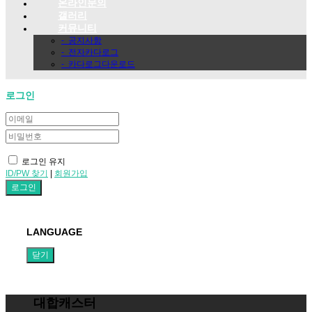
온라인문의
갤러리
커뮤니티
-
공지사항
-
전자카다로그
-
카다로그다운로드
로그인
로그인 유지
ID/PW 찾기
|
회원가입
LANGUAGE
닫기
대합캐스터