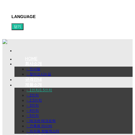
LANGUAGE
닫기
HOME
회사소개
-
인사말
-
찾아오시는길
규격안내
제품소개
-
1인치/1.5인치
-
2인치
-
2.5인치
-
3인치
-
4인치
-
5인치
-
테크판 테크트럭
-
건축용 아시바
-
의자용 쌍발캐스터