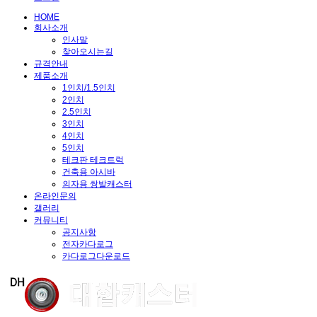
HOME
회사소개
인사말
찾아오시는길
규격안내
제품소개
1인치/1.5인치
2인치
2.5인치
3인치
4인치
5인치
테크판 테크트럭
건축용 아시바
의자용 쌍발캐스터
온라인문의
갤러리
커뮤니티
공지사항
전자카다로그
카다로그다운로드