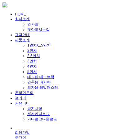
HOME
회사소개
인사말
찾아오시는길
규격안내
제품소개
1인치/1.5인치
2인치
2.5인치
3인치
4인치
5인치
테크판 테크트럭
건축용 아시바
의자용 쌍발캐스터
온라인문의
갤러리
커뮤니티
공지사항
전자카다로그
카다로그다운로드
회원가입
로그인