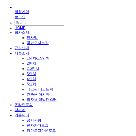
회원가입
로그인
HOME
회사소개
인사말
찾아오시는길
규격안내
제품소개
1인치/1.5인치
2인치
2.5인치
3인치
4인치
5인치
테크판 테크트럭
건축용 아시바
의자용 쌍발캐스터
온라인문의
갤러리
커뮤니티
공지사항
전자카다로그
카다로그다운로드